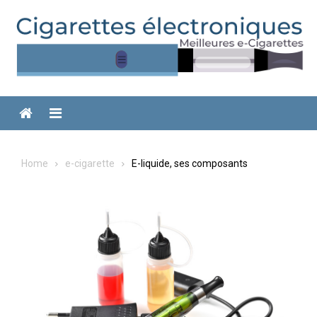
Skip
to
content
Menu
Home
e-cigarette
E-liquide, ses composants