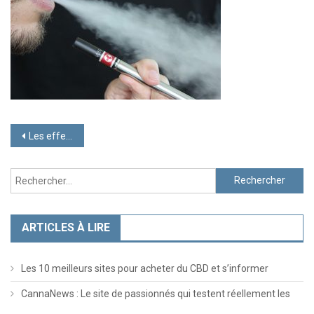
Navigation
Les effets secondaires de la cigarette électronique
de
Rechercher :
l’article
ARTICLES À LIRE
Les 10 meilleurs sites pour acheter du CBD et s’informer
CannaNews : Le site de passionnés qui testent réellement les