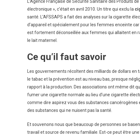
L’Agence Française de Sécurité Sanitaire des Produits de 
électronique », c’était en avril 2010. Un titre qui exclu la
ci
santé. L’AFSSAPS a fait des analyses sur la cigarette éle
d’appareil et spécialement pour les femmes enceinte car l
est fortement déconseillée aux femmes qui allaitent en ra
le lait maternel.
Ce qu’il faut savoir
Les gouvernements récoltent des milliards de dollars en 
le tabac et la prévention est au niveau bas, presque négli
rapport à la production. Des associations ont même dit qu
fumer une cigarette normale au lieu d’une cigarette élect
comme dire aspirez vous des substances cancérogènes e
des substances qui ne nuisent pas la santé.
Et souvenons nous que beaucoup de personnes se basent 
travail et source de revenu familiale. Est-ce peut être un