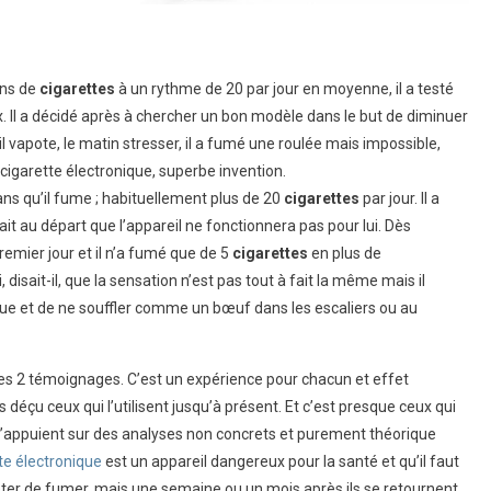
ans de
cigarettes
à un rythme de 20 par jour en moyenne, il a testé
x. Il a décidé après à chercher un bon modèle dans le but de diminuer
il vapote, le matin stresser, il a fumé une roulée mais impossible,
igarette électronique, superbe invention.
ans qu’il fume ; habituellement plus de 20
cigarettes
par jour. Il a
it au départ que l’appareil ne fonctionnera pas pour lui. Dès
 premier jour et il n’a fumé que de 5
cigarettes
en plus de
ai, disait-il, que la sensation n’est pas tout à fait la même mais il
sque et de ne souffler comme un bœuf dans les escaliers ou au
es 2 témoignages. C’est un expérience pour chacun et effet
 déçu ceux qui l’utilisent jusqu’à présent. Et c’est presque ceux qui
’appuient sur des analyses non concrets et purement théorique
te électronique
est un appareil dangereux pour la santé et qu’il faut
ter de fumer, mais une semaine ou un mois après ils se retournent