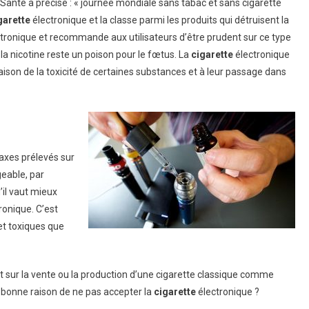
Santé a précisé : « journée mondiale sans tabac et sans cigarette
garette
électronique et la classe parmi les produits qui détruisent la
ctronique et recommande aux utilisateurs d’être prudent sur ce type
a nicotine reste un poison pour le fœtus. La
cigarette
électronique
ison de la toxicité de certaines substances et à leur passage dans
taxes prélevés sur
geable, par
’il vaut mieux
ronique. C’est
t toxiques que
sur la vente ou la production d’une cigarette classique comme
e bonne raison de ne pas accepter la
cigarette
électronique ?