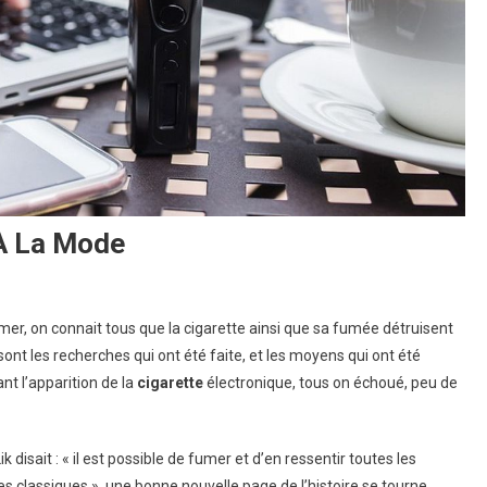
 À La Mode
er, on connait tous que la cigarette ainsi que sa fumée détruisent
nt les recherches qui ont été faite, et les moyens qui ont été
nt l’apparition de la
cigarette
électronique, tous on échoué, peu de
isait : « il est possible de fumer et d’en ressentir toutes les
s classiques », une bonne nouvelle page de l’histoire se tourne.