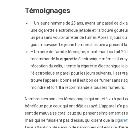
Témoignages
– Un jeune homme de 25 ans, ayant un passé de dix 
une cigarette électronique jetable et l’a trouvé gouteu
un peu sans vouloir arrêter de fumer. Apres 3 jours ou 
gout mauvaise. Le jeune homme à trouvé à présent la c
– Un père de famille témoigne, maintenant ça fait 20 
recommandé la
cigarette
électronique même s’il croya
réception du colis, il tente la cigarette électronique le
l’électronique et pareil pour les jours suivants. Il est vr
trouve l’appareil bonne et il est bon de fumer sans ri
moindre effort. Il a recommandé à tous les fumeurs.
Nombreuses sont les témoignages qui ont été vu à part c
bénéfique pour ceux qui ont déjà essayé. L’appareil n’a pas
sont de mauvaise coté, ceux qui pensent simplement et s
mais qui ne faisaient pas d’essai, qui disent que la
cigaret
faire attention. Beaucoup de personnes ont essayé d’arrê