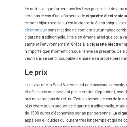
En outre, vu que fumer dans les lieux publics est devenu in
sera pas le cas d’un « fumeur » de
cigarette électroniqu
ce petit bijou miracle qu’est la cigarette électronique, c’es
électronique
sans nicotine ne contient aucun tabac combus
cigarette traditionnelle. Il ne s’en émane ainsi que de 
santé et l’environnement. Grâce à la
cigarette électroni
n’importe quel moment lorsque l’envie se présente. Cela 
veut sans se sentir coupable de nuire à sa propre person
Le prix
Il est vrai que la Saint Valentin est une occasion spéciale
et où les prix ne devraient pas compter. Cependant, avec la
prix ne serait pas de refus. C’est justement le cas de la
ci
plus chère qu’un paquet de cigarette traditionnelle, mais e
de 1500 euros d’économies par an par personne.
La cigar
appelées e-liquides qui durent très longtemps et qui ne c