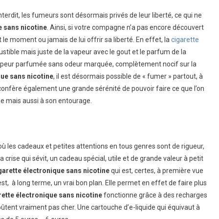
terdit, les fumeurs sont désormais privés de leur liberté, ce qui ne
e sans nicotine
. Ainsi, si votre compagne n’a pas encore découvert
t le moment ou jamais de lui offrir sa liberté. En effet, la
cigarette
tible mais juste de la vapeur avec le gout et le parfum de la
la vapeur parfumée sans odeur marquée, complètement nocif sur la
que sans nicotine
, il est désormais possible de « fumer » partout, à
confère également une grande sérénité de pouvoir faire ce que l’on
ne mais aussi à son entourage.
, où les cadeaux et petites attentions en tous genres sont de rigueur,
 crise qui sévit, un cadeau spécial, utile et de grande valeur à petit
garette électronique sans nicotine
qui est, certes, à première vue
st, à long terme, un vrai bon plan. Elle permet en effet de faire plus
ette électronique sans nicotine
fonctionne grâce à des recharges
oûtent vraiment pas cher. Une cartouche d’e-liquide qui équivaut à