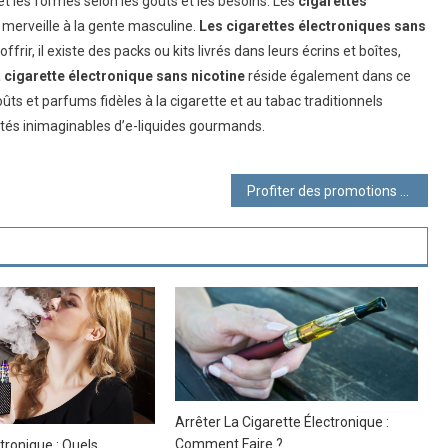
t les formes selon les goûts et les besoins. Les
cigarettes
merveille à la gente masculine.
Les cigarettes électroniques sans
ir, il existe des packs ou kits livrés dans leurs écrins et boîtes,
a
cigarette électronique sans nicotine
réside également dans ce
ûts et parfums fidèles à la cigarette et au tabac traditionnels
étés inimaginables d’e-liquides gourmands.
Profiter des promotions sur les cigarettes électroniques
Arrêter La Cigarette Électronique :
Comment Faire ?
tronique : Quels