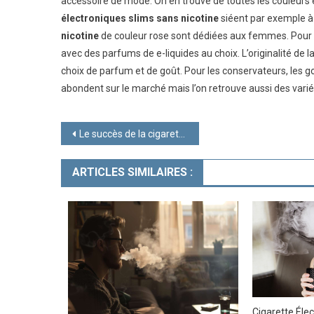
accessoire de mode. On en trouve de toutes les couleurs e
électroniques slims sans nicotine
siéent par exemple à 
nicotine
de couleur rose sont dédiées aux femmes. Pour offr
avec des parfums de e-liquides au choix. L’originalité de l
choix de parfum et de goût. Pour les conservateurs, les go
abondent sur le marché mais l’on retrouve aussi des vari
Navigation
Le succès de la cigarette électronique
de
ARTICLES SIMILAIRES :
l’article
Cigarette Élec