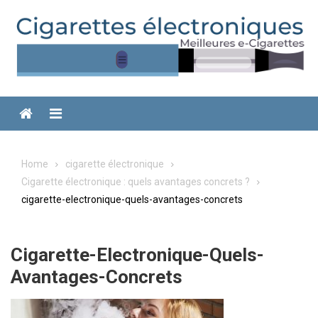
Skip
to
content
Menu
Home
cigarette électronique
Cigarette électronique : quels avantages concrets ?
cigarette-electronique-quels-avantages-concrets
Cigarette-Electronique-Quels-
Avantages-Concrets