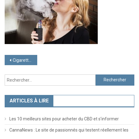
Navigation
Cigarette électronique : quels avantages concrets ?
de
Rechercher :
l’article
ARTICLES À LIRE
Les 10 meilleurs sites pour acheter du CBD et s’informer
CannaNews : Le site de passionnés qui testent réellement les