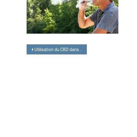
Navigation
Utilisation du CBD dans une cigarette électronique
de
l’article