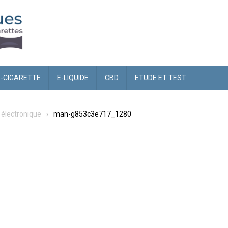
E-CIGARETTE
E-LIQUIDE
CBD
ETUDE ET TEST
 électronique
man-g853c3e717_1280