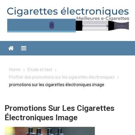
Skip
to
content
Menu
Home
Etude et test
Profiter des promotions sur les cigarettes électroniques
promotions sur les cigarettes électroniques image
Promotions Sur Les Cigarettes
Électroniques Image