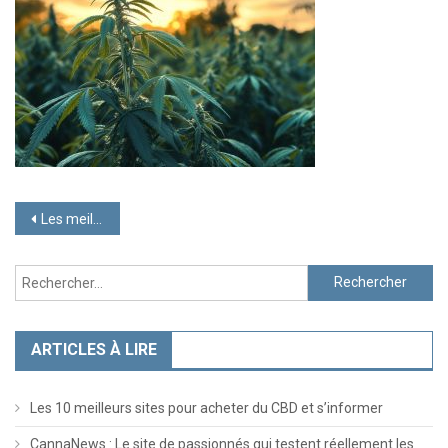
Navigation
Les meilleures variétés de fleurs de CBD pour un vaporisateur
de
Rechercher :
l’article
ARTICLES À LIRE
Les 10 meilleurs sites pour acheter du CBD et s’informer
CannaNews : Le site de passionnés qui testent réellement les