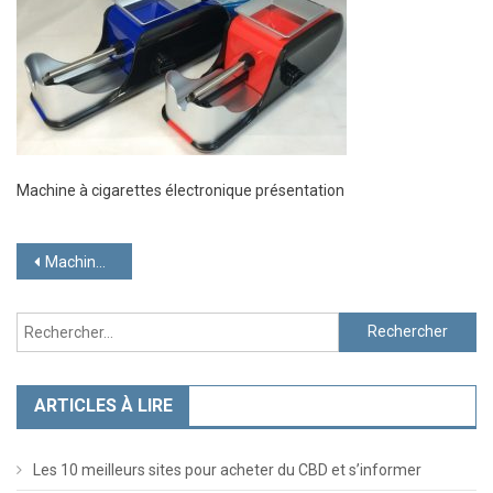
Machine à cigarettes électronique présentation
Navigation
Machine à cigarettes électronique
de
Rechercher :
l’article
ARTICLES À LIRE
Les 10 meilleurs sites pour acheter du CBD et s’informer