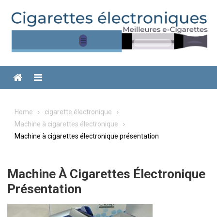
Skip
to
content
Menu
Home
cigarette électronique
Machine à cigarettes électronique
Machine à cigarettes électronique présentation
Machine À Cigarettes Électronique
Présentation