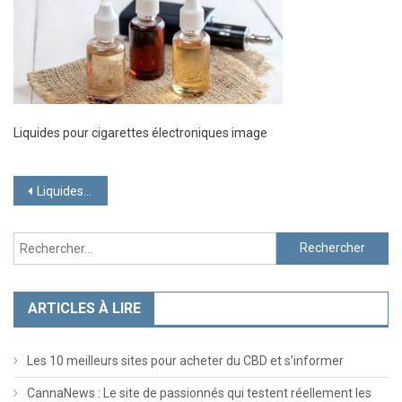
Liquides pour cigarettes électroniques image
Navigation
Liquides pour cigarettes électroniques
de
Rechercher :
l’article
ARTICLES À LIRE
Les 10 meilleurs sites pour acheter du CBD et s’informer
CannaNews : Le site de passionnés qui testent réellement les