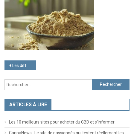
Navigation
Les différentes manières de consommer de la résine de CBD
de
Rechercher :
l’article
ARTICLES À LIRE
Les 10 meilleurs sites pour acheter du CBD et s’informer
CannaNews : Le site de passionnés qui testent réellement les