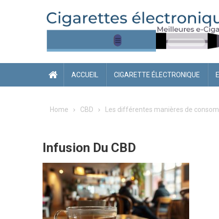
Skip
to
content
ACCUEIL
CIGARETTE ÉLECTRONIQUE
Home
CBD
Les différentes manières de consom
Infusion Du CBD