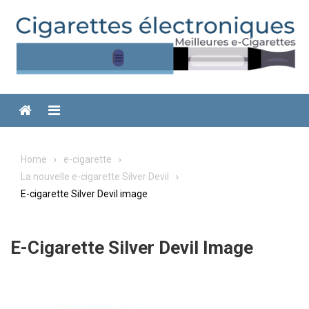
Skip
to
content
Menu
Home
e-cigarette
La nouvelle e-cigarette Silver Devil
E-cigarette Silver Devil image
E-Cigarette Silver Devil Image