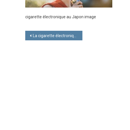
cigarette électronique au Japon image
Navigation
La cigarette électronique au japon
de
l’article