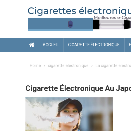
Skip
to
content
ACCUEIL
CIGARETTE ÉLECTRONIQUE
Home
cigarette électronique
La cigarette électr
Cigarette Électronique Au Ja