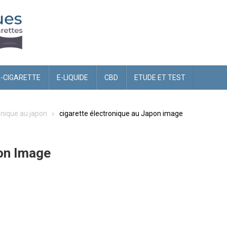
E-CIGARETTE
E-LIQUIDE
CBD
ETUDE ET TEST
onique au japon
cigarette électronique au Japon image
pon Image