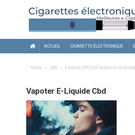
Skip
to
content
ACCUEIL
CIGARETTE ÉLECTRONIQUE
Home
CBD
E-liquide CBD Full Spectrum ou Broa
Vapoter E-Liquide Cbd