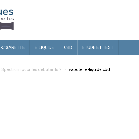
E-CIGARETTE
E-LIQUIDE
CBD
ETUDE ET TEST
d Spectrum pour les débutants ?
vapoter e-liquide cbd