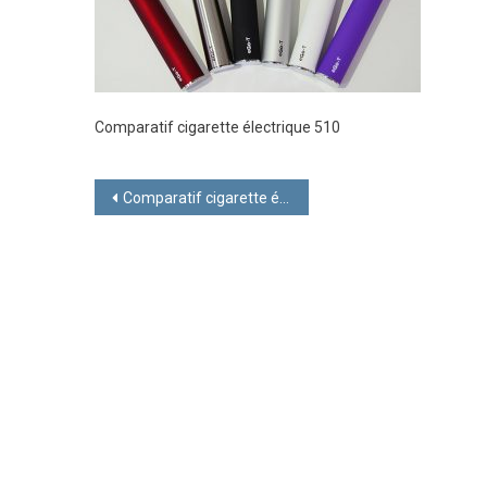
Comparatif cigarette électrique 510
Navigation
Comparatif cigarette électrique
de
l’article