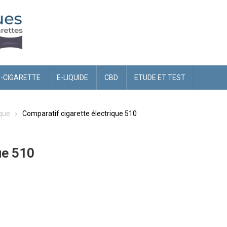
E-CIGARETTE
E-LIQUIDE
CBD
ETUDE ET TEST
ique
Comparatif cigarette électrique 510
ue 510