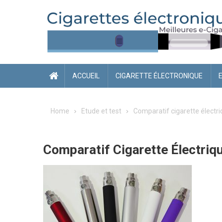
Skip
to
content
ACCUEIL
CIGARETTE ÉLECTRONIQUE
Home
Etude et test
Comparatif cigarette électr
Comparatif Cigarette Électriq