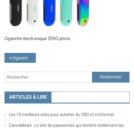
Cigarette électronique ZERO photo
Navigation
Cigarette électronique ZERO
de
Rechercher :
l’article
ARTICLES À LIRE
Les 10 meilleurs sites pour acheter du CBD et s’informer
CannaNews : Le site de passionnés qui testent réellement les